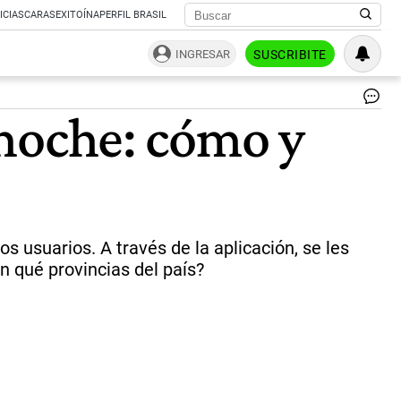
ICIAS
CARAS
EXITOÍNA
PERFIL BRASIL
INGRESAR
SUSCRIBITE
YP
a noche: cómo y
de
no
|
NA
os usuarios. A través de la aplicación, se les
n qué provincias del país?