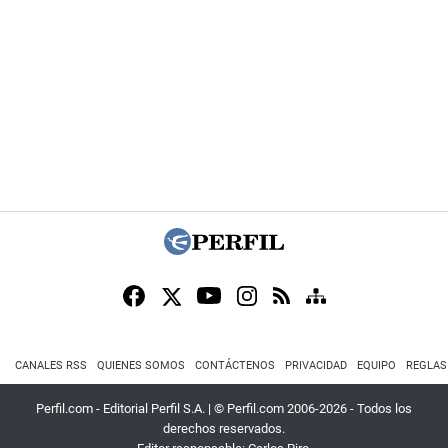
CANALES RSS
QUIENES SOMOS
CONTÁCTENOS
PRIVACIDAD
EQUIPO
REGLAS
Perfil.com - Editorial Perfil S.A.
| © Perfil.com 2006-2026 - Todos los
derechos reservados.