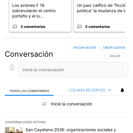
Los aviones F 16
Un juez calificó de “ficción
sobrevolarán el centro
jurídica” la mudanza de la...
porteño y el lu...
3 comentarios
5 comentarios
INICIAR SESIÓN
|
CREAR CUENTA
Conversación
SIGA ESTA CO
SEGUIR
LOS MÁS RECIENTES
TODOS LOS COMENTARIOS
Todos los comentarios
Inicie la conversación
CONVERSACIONES ACTIVAS
Este listado muestra los artículos con más comentarios en los últim
Un artículo de tendencia con el título "San Cayetano 2026: organi
San Cayetano 2026: organizaciones sociales y