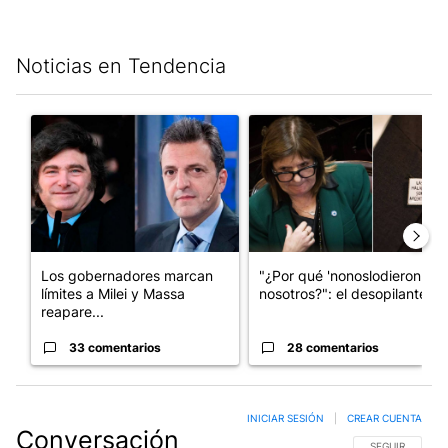
Noticias en Tendencia
Este listado muestra los artículos con más comentarios en los últim
Un artículo de tendencia con el título "Los gobernadores marcan
Un artículo de tendencia con e
Los gobernadores marcan
"¿Por qué 'nonoslodieron' a
límites a Milei y Massa
nosotros?": el desopilante ...
reapare...
33 comentarios
28 comentarios
INICIAR SESIÓN
|
CREAR CUENTA
Conversación
SIGA ESTA CO
SEGUIR