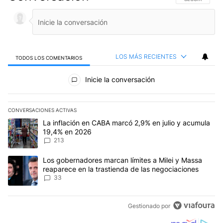
LOS MÁS RECIENTES
TODOS LOS COMENTARIOS
Todos los comentarios
Inicie la conversación
CONVERSACIONES ACTIVAS
Este listado muestra los artículos con más comentarios en los últim
Un artículo de tendencia con el título "La inflación en CABA marc
La inflación en CABA marcó 2,9% en julio y acumula
19,4% en 2026
213
Un artículo de tendencia con el título "Los gobernadores marcan l
Los gobernadores marcan límites a Milei y Massa
reaparece en la trastienda de las negociaciones
33
Gestionado por