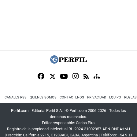
CANALES RSS
QUIENES SOMOS
CONTÁCTENOS
PRIVACIDAD
EQUIPO
REGLAS
Perfil.com - Editorial Perfil S.A.
| © Perfil.com 2006-2026 - Todos los
derechos reservados.
Editor responsable: Carlos Piro.
Registro de la propiedad intelectual RL-2024-31002957-APN-DNDA#MJ
Dirección:
California 2715
,
C1289ABI
,
CABA, Argentina
| Teléfono:
+54 9 11