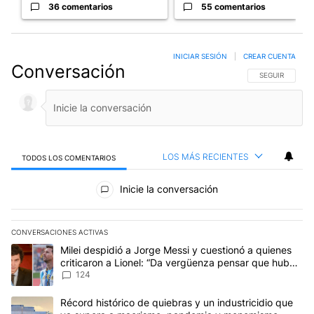
36 comentarios
55 comentarios
INICIAR SESIÓN
|
CREAR CUENTA
Conversación
SIGA ESTA CO
SEGUIR
LOS MÁS RECIENTES
TODOS LOS COMENTARIOS
Todos los comentarios
Inicie la conversación
CONVERSACIONES ACTIVAS
Este listado muestra los artículos con más comentarios en los últim
Un artículo de tendencia con el título "Milei despidió a Jorge Mes
Milei despidió a Jorge Messi y cuestionó a quienes
criticaron a Lionel: “Da vergüenza pensar que hubo
anti-Messi”
124
Un artículo de tendencia con el título "Récord histórico de quie
Récord histórico de quiebras y un industricidio que