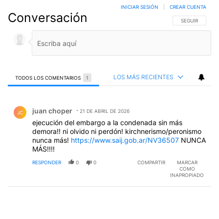
INICIAR SESIÓN
|
CREAR CUENTA
Conversación
SIGA ESTA CO
SEGUIR
LOS MÁS RECIENTES
TODOS LOS COMENTARIOS
1
Todos los comentarios
Comentario de juan choper.
juan choper
21 DE ABRIL DE 2026
JC
ejecución del embargo a la condenada sin más
demora!! ni olvido ni perdón! kirchnerismo/peronismo
nunca más!
https://www.saij.gob.ar/NV36507
NUNCA
MÁS!!!!
RESPONDER
0
0
COMPARTIR
MARCAR
COMO
INAPROPIADO