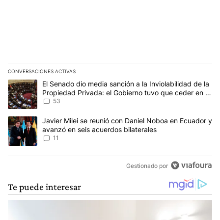
CONVERSACIONES ACTIVAS
Este listado muestra los artículos con más comentarios en los últim
Un artículo de tendencia con el título "El Senado dio media sanci
El Senado dio media sanción a la Inviolabilidad de la
Propiedad Privada: el Gobierno tuvo que ceder en la
Ley del Manejo del Fuego
53
Un artículo de tendencia con el título "Javier Milei se reunió con
Javier Milei se reunió con Daniel Noboa en Ecuador y
avanzó en seis acuerdos bilaterales
11
Gestionado por