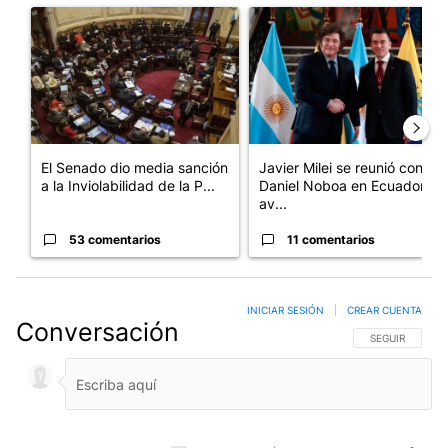
Un artículo de tendencia con el título "El Senado dio media san
Un artículo de tendencia con e
El Senado dio media sanción
Javier Milei se reunió con
a la Inviolabilidad de la P...
Daniel Noboa en Ecuador y
av...
53 comentarios
11 comentarios
INICIAR SESIÓN
|
CREAR CUENTA
Conversación
SIGA ESTA CO
SEGUIR