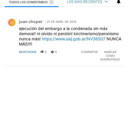
LOS MÁS RECIENTES
TODOS LOS COMENTARIOS
1
Todos los comentarios
Comentario de juan choper.
juan choper
21 DE ABRIL DE 2026
JC
ejecución del embargo a la condenada sin más
demora!! ni olvido ni perdón! kirchnerismo/peronismo
nunca más!
https://www.saij.gob.ar/NV36507
NUNCA
MÁS!!!!
RESPONDER
0
0
COMPARTIR
MARCAR
COMO
INAPROPIADO