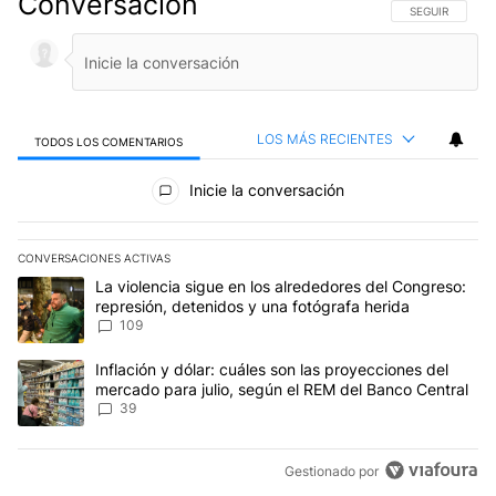
Conversación
SIGA ESTA CO
SEGUIR
LOS MÁS RECIENTES
TODOS LOS COMENTARIOS
Todos los comentarios
Inicie la conversación
CONVERSACIONES ACTIVAS
Este listado muestra los artículos con más comentarios en los últim
Un artículo de tendencia con el título "La violencia sigue en los 
La violencia sigue en los alrededores del Congreso:
represión, detenidos y una fotógrafa herida
109
Un artículo de tendencia con el título "Inflación y dólar: cuáles 
Inflación y dólar: cuáles son las proyecciones del
mercado para julio, según el REM del Banco Central
39
Gestionado por