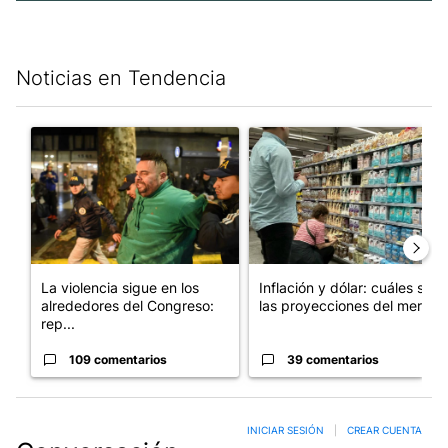
Noticias en Tendencia
Este listado muestra los artículos con más comentarios en los últim
Un artículo de tendencia con el título "La violencia sigue en l
Un artículo de tendencia con e
La violencia sigue en los
Inflación y dólar: cuáles son
alrededores del Congreso:
las proyecciones del merc...
rep...
109 comentarios
39 comentarios
INICIAR SESIÓN
|
CREAR CUENTA