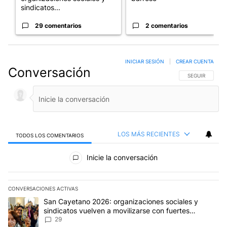
sindicatos...
29 comentarios
2 comentarios
INICIAR SESIÓN
|
CREAR CUENTA
Conversación
SIGA ESTA CO
SEGUIR
LOS MÁS RECIENTES
TODOS LOS COMENTARIOS
Todos los comentarios
Inicie la conversación
CONVERSACIONES ACTIVAS
Este listado muestra los artículos con más comentarios en los últim
Un artículo de tendencia con el título "San Cayetano 2026: organi
San Cayetano 2026: organizaciones sociales y
sindicatos vuelven a movilizarse con fuertes
reclamos al Gobierno
29