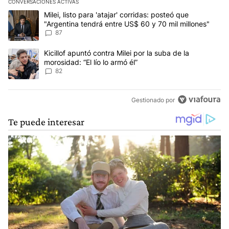
CONVERSACIONES ACTIVAS
Este listado muestra los artículos con más comentarios en los últim
Un artículo de tendencia con el título "Milei, listo para 'atajar' c
Milei, listo para 'atajar' corridas: posteó que
"Argentina tendrá entre US$ 60 y 70 mil millones"
87
Un artículo de tendencia con el título "Kicillof apuntó contra Milei 
Kicillof apuntó contra Milei por la suba de la
morosidad: “El lío lo armó él”
82
Gestionado por