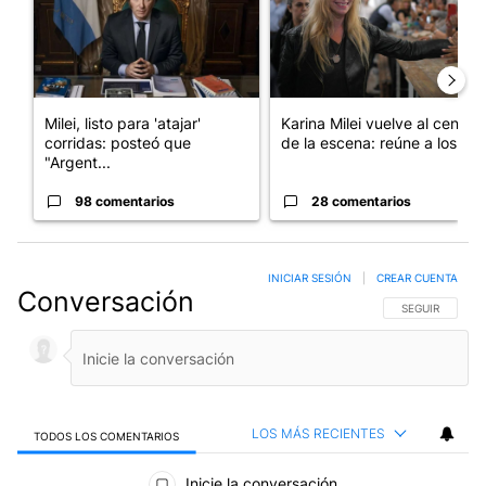
Milei, listo para 'atajar'
Karina Milei vuelve al centro
corridas: posteó que
de la escena: reúne a los...
"Argent...
98 comentarios
28 comentarios
INICIAR SESIÓN
|
CREAR CUENTA
Conversación
SIGA ESTA CO
SEGUIR
LOS MÁS RECIENTES
TODOS LOS COMENTARIOS
Todos los comentarios
Inicie la conversación