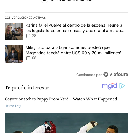
CONVERSACIONES ACTIVAS
Este listado muestra los artículos con más comentarios en los últim
Un artículo de tendencia con el título "Karina Milei vuelve al cen
Karina Milei vuelve al centro de la escena: reúne a
los legisladores bonaerenses y acelera el armado
para 2027
28
Un artículo de tendencia con el título "Milei, listo para 'atajar' 
Milei, listo para 'atajar' corridas: posteó que
"Argentina tendrá entre US$ 60 y 70 mil millones"
98
Gestionado por