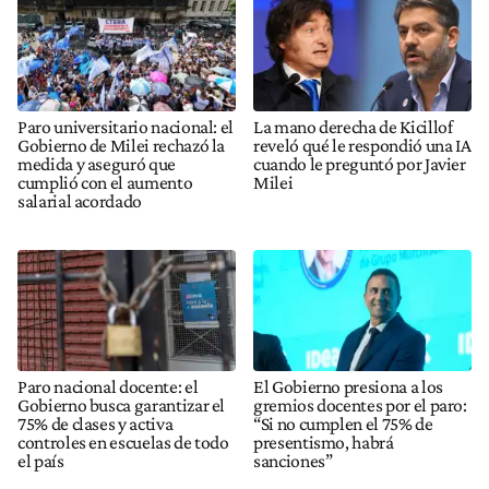
Paro universitario nacional: el
La mano derecha de Kicillof
Gobierno de Milei rechazó la
reveló qué le respondió una IA
medida y aseguró que
cuando le preguntó por Javier
cumplió con el aumento
Milei
salarial acordado
Paro nacional docente: el
El Gobierno presiona a los
Gobierno busca garantizar el
gremios docentes por el paro:
75% de clases y activa
“Si no cumplen el 75% de
controles en escuelas de todo
presentismo, habrá
el país
sanciones”