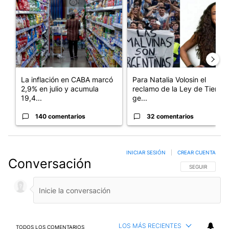
Un artículo de tendencia con el título "La inflación en CABA m
Un artículo de tendencia con e
La inflación en CABA marcó
Para Natalia Volosin el
2,9% en julio y acumula
reclamo de la Ley de Tierras
19,4...
ge...
140 comentarios
32 comentarios
INICIAR SESIÓN
|
CREAR CUENTA
Conversación
SIGA ESTA CO
SEGUIR
LOS MÁS RECIENTES
TODOS LOS COMENTARIOS