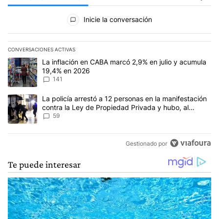
Todos los comentarios
Inicie la conversación
CONVERSACIONES ACTIVAS
Este listado muestra los artículos con más comentarios en los últim
Un artículo de tendencia con el título "La inflación en CABA marc
La inflación en CABA marcó 2,9% en julio y acumula
19,4% en 2026
141
Un artículo de tendencia con el título "La policía arrestó a 12 p
La policía arrestó a 12 personas en la manifestación
contra la Ley de Propiedad Privada y hubo, al
menos, 3 agentes heridos
59
Gestionado por