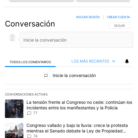
INICIAR SESIÓN
|
CREAR CUENTA
Conversación
SIGA ESTA CO
SEGUIR
LOS MÁS RECIENTES
TODOS LOS COMENTARIOS
Todos los comentarios
Inicie la conversación
CONVERSACIONES ACTIVAS
Este listado muestra los artículos con más comentarios en los últim
Un artículo de tendencia con el título "La tensión frente al Congre
La tensión frente al Congreso no cede: continúan los
incidentes entre los manifestantes y la Policía
77
Un artículo de tendencia con el título "Congreso vallado y bajo la
Congreso vallado y bajo la lluvia: crece la protesta
mientras el Senado debate la Ley de Propiedad
Privada
74