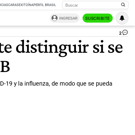
ICIAS
CARAS
EXITOÍNA
PERFIL BRASIL
INGRESAR
SUSCRIBITE
2
Se
 distinguir si se
la
Or
Mu
 B
de
la
Sa
(O
el
D-19 y la influenza, de modo que se pueda
CO
19
y
la
gri
co
sí
sim
lo