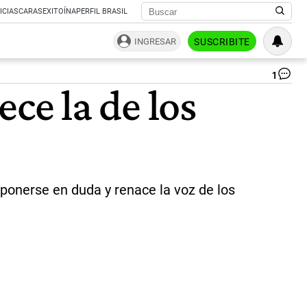
ICIAS
CARAS
EXITOÍNA
PERFIL BRASIL
INGRESAR
SUSCRIBITE
1
De
ece la de los
la
era
de
los
inf
y
cr
la
ponerse en duda y renace la voz de los
de
los
ex
|
Ve