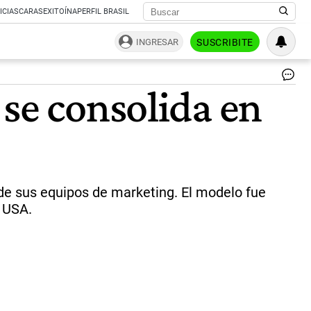
ICIAS
CARAS
EXITOÍNA
PERFIL BRASIL
INGRESAR
SUSCRIBITE
Ah
 se consolida en
de
la
ofi
cen
de
NU
en
Mi
 de sus equipos de marketing. El modelo fue
ac
y USA.
el
fe
del
nú
ca
ve
ma
de