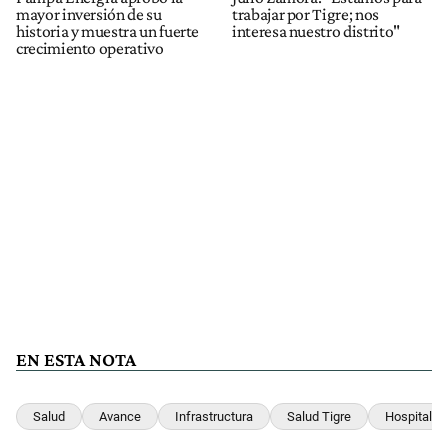
mayor inversión de su
trabajar por Tigre; nos
historia y muestra un fuerte
interesa nuestro distrito"
crecimiento operativo
EN ESTA NOTA
Salud
Avance
Infrastructura
Salud Tigre
Hospital Mu