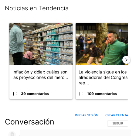
Noticias en Tendencia
Este listado muestra los artículos con más comentarios en los últim
Un artículo de tendencia con el título "Inflación y dólar: cuále
Un artículo de tendencia con e
Inflación y dólar: cuáles son
La violencia sigue en los
las proyecciones del merc...
alrededores del Congreso:
rep...
39 comentarios
109 comentarios
INICIAR SESIÓN
|
CREAR CUENTA
Conversación
SIGA ESTA CO
SEGUIR