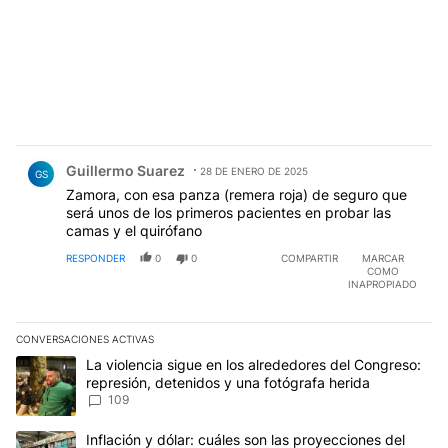
Comentario de Guillermo Suarez.
Guillermo Suarez
28 DE ENERO DE 2025
GS
Zamora, con esa panza (remera roja) de seguro que
será unos de los primeros pacientes en probar las
camas y el quirófano
RESPONDER
0
0
COMPARTIR
MARCAR
COMO
INAPROPIADO
CONVERSACIONES ACTIVAS
Este listado muestra los artículos con más comentarios en los últim
Un artículo de tendencia con el título "La violencia sigue en los 
La violencia sigue en los alrededores del Congreso:
represión, detenidos y una fotógrafa herida
109
Un artículo de tendencia con el título "Inflación y dólar: cuáles 
Inflación y dólar: cuáles son las proyecciones del