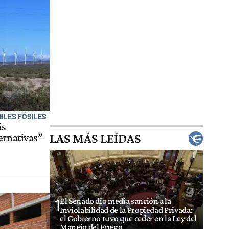
BLES FÓSILES
ás
LAS MÁS LEÍDAS
ernativas”
El Senado dio media sanción a la
1
Inviolabilidad de la Propiedad Privada:
el Gobierno tuvo que ceder en la Ley del
Manejo del Fuego