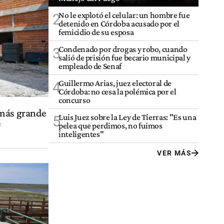
No le explotó el celular: un hombre fue
2
detenido en Córdoba acusado por el
femicidio de su esposa
Condenado por drogas y robo, cuando
3
salió de prisión fue becario municipal y
empleado de Senaf
Guillermo Arias, juez electoral de
4
Córdoba: no cesa la polémica por el
concurso
 más grande
Luis Juez sobre la Ley de Tierras: "Es una
5
e
pelea que perdimos, no fuimos
inteligentes"
VER MÁS