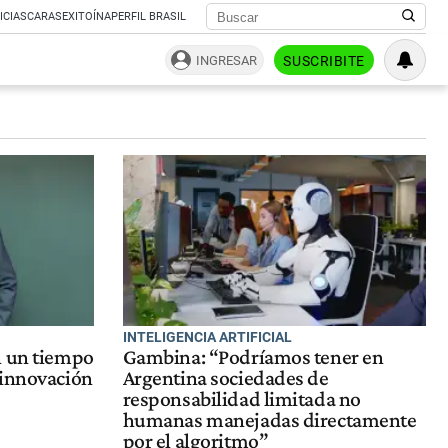
ICIAS
CARAS
EXITOÍNA
PERFIL BRASIL
INGRESAR
SUSCRIBITE
INTELIGENCIA ARTIFICIAL
n un tiempo
Gambina: “Podríamos tener en
 innovación
Argentina sociedades de
responsabilidad limitada no
humanas manejadas directamente
por el algoritmo”