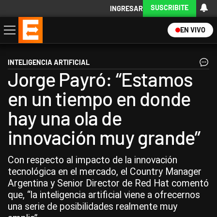
SUSCRIBITE
INGRESAR
EN VIVO
Economía
Política
Internacional
Actualidad
Descargá la App
INTELIGENCIA ARTIFICIAL
Jorge Payró: “Estamos
en un tiempo en donde
hay una ola de
innovación muy grande”
Con respecto al impacto de la innovación
tecnológica en el mercado, el Country Manager
Argentina y Senior Director de Red Hat comentó
que, “la inteligencia artificial viene a ofrecernos
una serie de posibilidades realmente muy