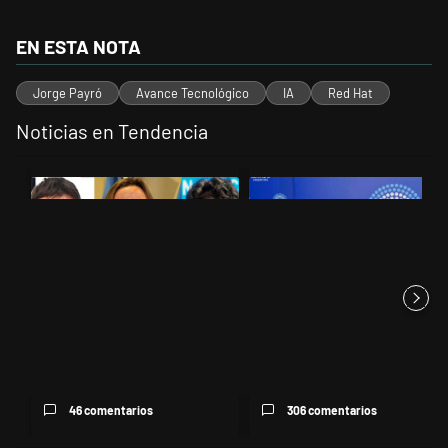
EN ESTA NOTA
Jorge Payró
Avance Tecnológico
IA
Red Hat
Noticias en Tendencia
Este listado muestra los artículos con más comentarios en los últimos 
Un artículo de tendencia con el título "Grabois, Moreau y Lousteau ce
Un artículo de tendencia con el t
Grabois, Moreau y Lousteau
Ley de Tierras: ante el riesgo
celebraron el revés del Gobi...
de derrota en el Senado,...
46 comentarios
306 comentarios