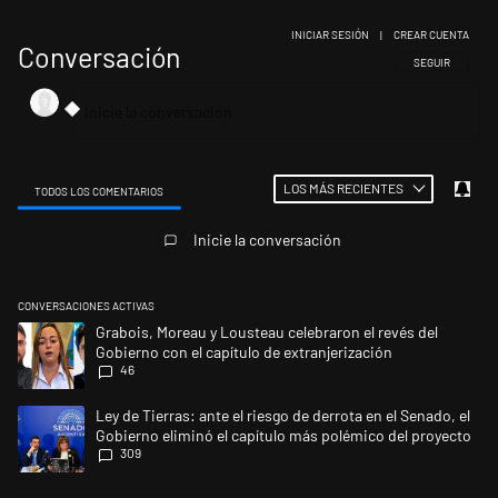
INICIAR SESIÓN
|
CREAR CUENTA
Conversación
SIGA ESTA CONV
SEGUIR
LOS MÁS RECIENTES
TODOS LOS COMENTARIOS
Todos los comentarios
Inicie la conversación
CONVERSACIONES ACTIVAS
Este listado muestra los artículos con más comentarios en los últimos 
Un artículo de tendencia con el título "Grabois, Moreau y Lousteau cele
Grabois, Moreau y Lousteau celebraron el revés del
Gobierno con el capítulo de extranjerización
46
Un artículo de tendencia con el título "Ley de Tierras: ante el riesgo d
Ley de Tierras: ante el riesgo de derrota en el Senado, el
Gobierno eliminó el capítulo más polémico del proyecto
309