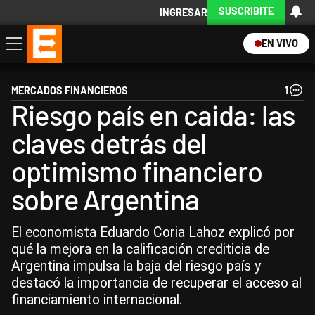
SUSCRIBITE
INGRESAR
EN VIVO
Economía
Política
Internacional
Actualidad
Descargá la App
MERCADOS FINANCIEROS
1
Riesgo país en caida: las
claves detrás del
optimismo financiero
sobre Argentina
El economista Eduardo Coria Lahoz explicó por
qué la mejora en la calificación crediticia de
Argentina impulsa la baja del riesgo país y
destacó la importancia de recuperar el acceso al
financiamiento internacional.