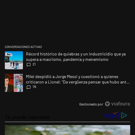
CONVERSACIONES ACTIVAS
Este listado muestra los artículos con más comentarios en los últimos 
Un artículo de tendencia con el título "Récord histórico de quiebras 
Récord histórico de quiebras y un industricidio que ya
supera a macrismo, pandemia y menemismo
21
Un artículo de tendencia con el título "Milei despidió a Jorge Messi y 
Milei despidió a Jorge Messi y cuestionó a quienes
criticaron a Lionel: “Da vergüenza pensar que hubo anti-
76
Messi”
Gestionado por