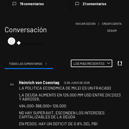
76 comentarios
21 comentarios
INICIAR SESIÓN
|
CREAR CUENTA
Conversación
SIGA ESTA CONV
SEGUIR
LOS MÁS RECIENTES
TODOS LOS COMENTARIOS
1
Todos los comentarios
Comentario de Heinrich von Coenriag.
Heinrich von Coenriag
12 DE JUNIO DE 2026
HV
LA POLITICA ECONOMICA DE MILEI ES UN FRACASO
LA DEUDA AUMENTO EN 126.000 MM USD ENTRE DIC2023
Y ABR2026.
494.000-368.000= 126.000
NO HAY SUPERAVIT. ESCONDEN LOS INTERESES
CAPITALIZABLES DE LA DEUDA
EN PESOS. HAY UN DEFICIT DE 0.8% DEL PBI