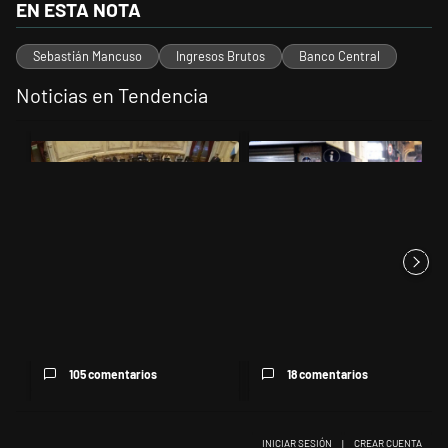
EN ESTA NOTA
Sebastián Mancuso
Ingresos Brutos
Banco Central
Noticias en Tendencia
Este listado muestra los artículos con más comentarios en los últimos 
Un artículo de tendencia con el título "El Senado dio media sanción a
Un artículo de tendencia con el t
El Senado dio media sanción a
La policía arrestó a 12
la Inviolabilidad de la P...
personas en la manifestación
co...
105 comentarios
18 comentarios
INICIAR SESIÓN
|
CREAR CUENTA