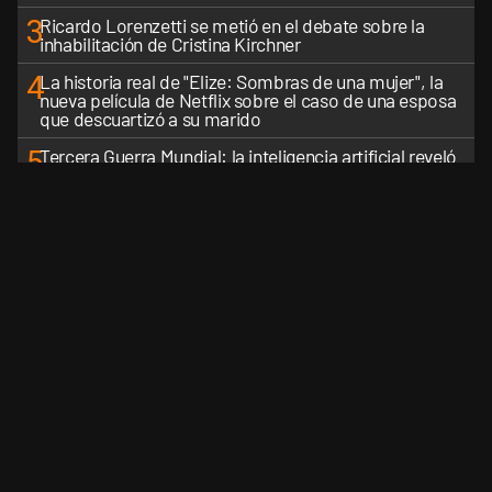
3
Ricardo Lorenzetti se metió en el debate sobre la
inhabilitación de Cristina Kirchner
4
La historia real de "Elize: Sombras de una mujer", la
nueva película de Netflix sobre el caso de una esposa
que descuartizó a su marido
5
Tercera Guerra Mundial: la inteligencia artificial reveló
cuáles serían los primeros países latinoamericanos en
ser derrotados
VER MÁS
CANALES RSS
QUIENES SOMOS
CONTÁCTENOS
PRIVAC