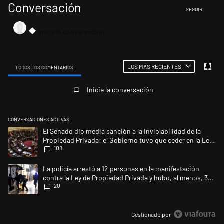
Conversación
SIGA ESTA CONV
SEGUIR
LOS MÁS RECIENTES
TODOS LOS COMENTARIOS
Todos los comentarios
Inicie la conversación
CONVERSACIONES ACTIVAS
Este listado muestra los artículos con más comentarios en los últimos 
Un artículo de tendencia con el título "El Senado dio media sanción a l
El Senado dio media sanción a la Inviolabilidad de la
Propiedad Privada: el Gobierno tuvo que ceder en la Ley
108
del Manejo del Fuego
Un artículo de tendencia con el título "La policía arrestó a 12 persona
La policía arrestó a 12 personas en la manifestación
contra la Ley de Propiedad Privada y hubo, al menos, 3
20
agentes heridos
Gestionado por