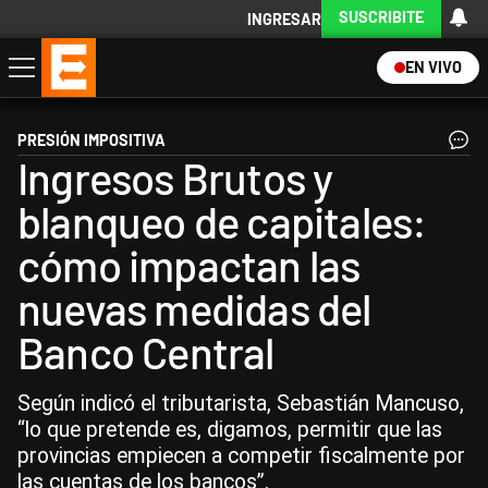
SUSCRIBITE
INGRESAR
EN VIVO
Economía
Política
Internacional
Actualidad
Descargá la App
PRESIÓN IMPOSITIVA
Ingresos Brutos y
blanqueo de capitales:
cómo impactan las
nuevas medidas del
Banco Central
Según indicó el tributarista, Sebastián Mancuso,
“lo que pretende es, digamos, permitir que las
provincias empiecen a competir fiscalmente por
las cuentas de los bancos”.