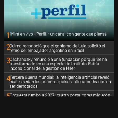
1
¡Mirá en vivo +Perfil!: un canal con gente que piensa
2
Quirno reconoció que el gobierno de Lula solicitó el
retiro del embajador argentino en Brasil
3
Cachanosky renunció a una fundación porque "se ha
transformado en una especie de Instituto Patria
incondicional de la gestión de Milei"
4
Tercera Guerra Mundial: la inteligencia artificial reveló
cuáles serían los primeros países latinoamericanos en
ser derrotados
5
Encuesta rumbo a 2027: cuatro consultoras midieron
el desgaste de Milei y la crisis de liderazgo en el
peronismo
VER MÁS