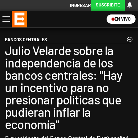
SUSCRIBITE
INGRESAR
EN VIVO
Economía
Política
Internacional
Actualidad
Descargá la App
BANCOS CENTRALES
Julio Velarde sobre la
independencia de los
bancos centrales: "Hay
un incentivo para no
presionar políticas que
pudieran inflar la
economía"