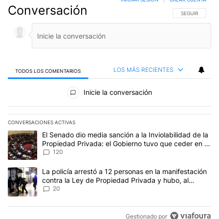
Conversación
SIGA ESTA CO
SEGUIR
LOS MÁS RECIENTES
TODOS LOS COMENTARIOS
Todos los comentarios
Inicie la conversación
CONVERSACIONES ACTIVAS
Este listado muestra los artículos con más comentarios en los últim
Un artículo de tendencia con el título "El Senado dio media sanci
El Senado dio media sanción a la Inviolabilidad de la
Propiedad Privada: el Gobierno tuvo que ceder en la
Ley del Manejo del Fuego
120
Un artículo de tendencia con el título "La policía arrestó a 12 p
La policía arrestó a 12 personas en la manifestación
contra la Ley de Propiedad Privada y hubo, al
menos, 3 agentes heridos
20
Gestionado por