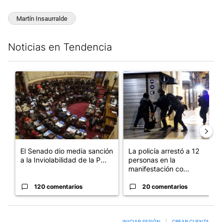
Martín Insaurralde
Noticias en Tendencia
Este listado muestra los artículos con más comentarios en los últim
Un artículo de tendencia con el título "El Senado dio media san
Un artículo de tendencia con e
El Senado dio media sanción
La policía arrestó a 12
a la Inviolabilidad de la P...
personas en la
manifestación co...
120 comentarios
20 comentarios
INICIAR SESIÓN
|
CREAR CUENTA