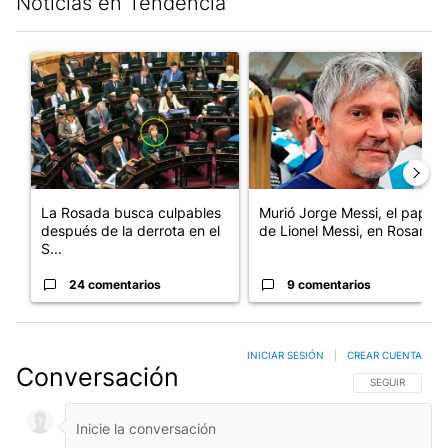
Noticias en Tendencia
Este listado muestra los artículos con más comentarios en los últim
Un artículo de tendencia con el título "La Rosada busca culpabl
Un artículo de tendencia con e
La Rosada busca culpables
Murió Jorge Messi, el papá
después de la derrota en el
de Lionel Messi, en Rosario
S...
24 comentarios
9 comentarios
INICIAR SESIÓN
|
CREAR CUENTA
Conversación
SIGA ESTA CO
SEGUIR