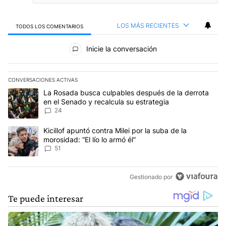
LOS MÁS RECIENTES
TODOS LOS COMENTARIOS
Todos los comentarios
Inicie la conversación
CONVERSACIONES ACTIVAS
Este listado muestra los artículos con más comentarios en los últim
Un artículo de tendencia con el título "La Rosada busca culpables
La Rosada busca culpables después de la derrota
en el Senado y recalcula su estrategia
24
Un artículo de tendencia con el título "Kicillof apuntó contra Milei 
Kicillof apuntó contra Milei por la suba de la
morosidad: “El lío lo armó él”
51
Gestionado por