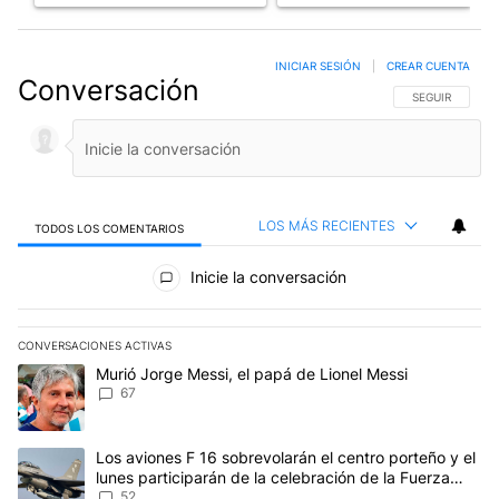
INICIAR SESIÓN
|
CREAR CUENTA
Conversación
SIGA ESTA CO
SEGUIR
LOS MÁS RECIENTES
TODOS LOS COMENTARIOS
Todos los comentarios
Inicie la conversación
CONVERSACIONES ACTIVAS
Este listado muestra los artículos con más comentarios en los últim
Un artículo de tendencia con el título "Murió Jorge Messi, el papá
Murió Jorge Messi, el papá de Lionel Messi
67
Un artículo de tendencia con el título "Los aviones F 16 sobrevola
Los aviones F 16 sobrevolarán el centro porteño y el
lunes participarán de la celebración de la Fuerza
Aérea
52