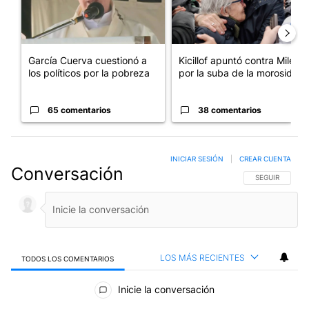
García Cuerva cuestionó a
Kicillof apuntó contra Milei
los políticos por la pobreza
por la suba de la morosida...
65 comentarios
38 comentarios
INICIAR SESIÓN
|
CREAR CUENTA
Conversación
SIGA ESTA CO
SEGUIR
LOS MÁS RECIENTES
TODOS LOS COMENTARIOS
Todos los comentarios
Inicie la conversación