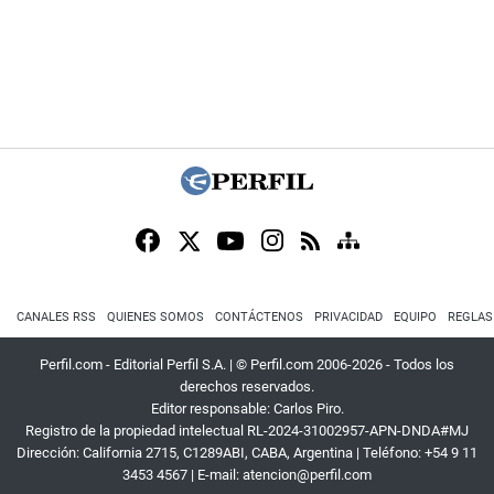
CANALES RSS
QUIENES SOMOS
CONTÁCTENOS
PRIVACIDAD
EQUIPO
REGLAS
Perfil.com - Editorial Perfil S.A.
| © Perfil.com 2006-2026 - Todos los
derechos reservados.
Editor responsable: Carlos Piro.
Registro de la propiedad intelectual RL-2024-31002957-APN-DNDA#MJ
Dirección:
California 2715
,
C1289ABI
,
CABA, Argentina
| Teléfono:
+54 9 11
3453 4567
| E-mail:
atencion@perfil.com