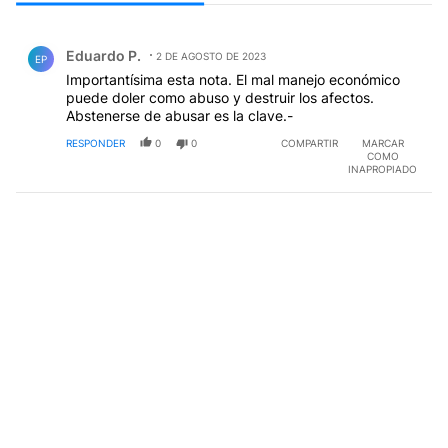
Todos los comentarios
Comentario de Eduardo P..
Eduardo P.
2 DE AGOSTO DE 2023
EP
Importantísima esta nota. El mal manejo económico
puede doler como abuso y destruir los afectos.
Abstenerse de abusar es la clave.-
RESPONDER
0
0
COMPARTIR
MARCAR
COMO
INAPROPIADO