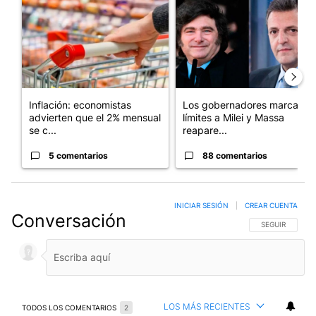
Inflación: economistas
Los gobernadores marcan
advierten que el 2% mensual
límites a Milei y Massa
se c...
reapare...
5 comentarios
88 comentarios
INICIAR SESIÓN
|
CREAR CUENTA
Conversación
SIGA ESTA CO
SEGUIR
LOS MÁS RECIENTES
TODOS LOS COMENTARIOS
2