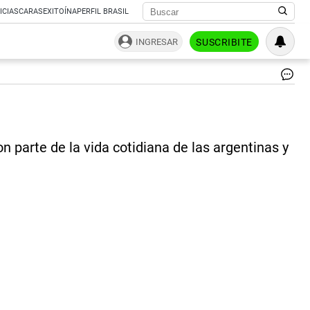
ICIAS
CARAS
EXITOÍNA
PERFIL BRASIL
INGRESAR
SUSCRIBITE
Co
la
mi
vis
fed
n parte de la vida cotidiana de las argentinas y
qu
im
el
cr
de
YP
los
fes
de
los
10
añ
ta