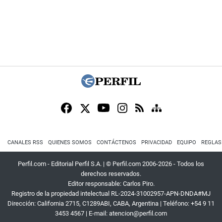
CANALES RSS
QUIENES SOMOS
CONTÁCTENOS
PRIVACIDAD
EQUIPO
REGLAS
Perfil.com - Editorial Perfil S.A.
| © Perfil.com 2006-2026 - Todos los
derechos reservados.
Editor responsable: Carlos Piro.
Registro de la propiedad intelectual RL-2024-31002957-APN-DNDA#MJ
Dirección:
California 2715
,
C1289ABI
,
CABA, Argentina
| Teléfono:
+54 9 11
3453 4567
| E-mail:
atencion@perfil.com