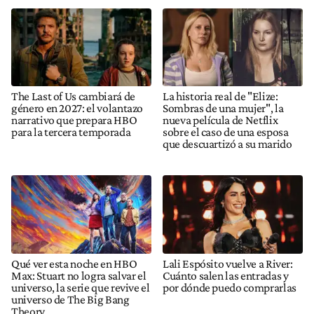
The Last of Us cambiará de
La historia real de "Elize:
género en 2027: el volantazo
Sombras de una mujer", la
narrativo que prepara HBO
nueva película de Netflix
para la tercera temporada
sobre el caso de una esposa
que descuartizó a su marido
Qué ver esta noche en HBO
Lali Espósito vuelve a River:
Max: Stuart no logra salvar el
Cuánto salen las entradas y
universo, la serie que revive el
por dónde puedo comprarlas
universo de The Big Bang
Theory