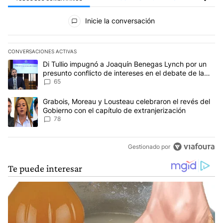
Todos los comentarios
Inicie la conversación
CONVERSACIONES ACTIVAS
Este listado muestra los artículos con más comentarios en los últim
Un artículo de tendencia con el título "Di Tullio impugnó a Joaqu
Di Tullio impugnó a Joaquín Benegas Lynch por un
presunto conflicto de intereses en el debate de la
Ley de Tierras
65
Un artículo de tendencia con el título "Grabois, Moreau y Lousteau
Grabois, Moreau y Lousteau celebraron el revés del
Gobierno con el capítulo de extranjerización
78
Gestionado por