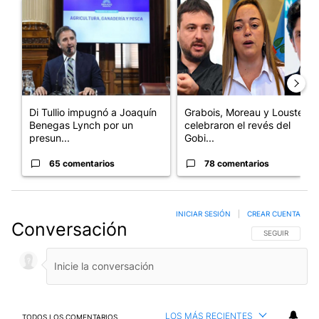
Un artículo de tendencia con el título "Di Tullio impugnó a Joa
Un artículo de tendencia con e
Di Tullio impugnó a Joaquín
Grabois, Moreau y Lousteau
Benegas Lynch por un
celebraron el revés del
presun...
Gobi...
65 comentarios
78 comentarios
INICIAR SESIÓN
|
CREAR CUENTA
Conversación
SIGA ESTA CO
SEGUIR
LOS MÁS RECIENTES
TODOS LOS COMENTARIOS