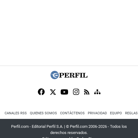
CANALES RSS
QUIENES SOMOS
CONTÁCTENOS
PRIVACIDAD
EQUIPO
REGLAS
Perfil.com - Editorial Perfil S.A.
| © Perfil.com 2006-2026 - Todos los
derechos reservados.