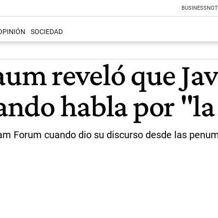
BUSINESS
NOT
OPINIÓN
SOCIEDAD
m reveló que Javi
uando habla por "l
atam Forum cuando dio su discurso desde las penu