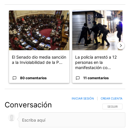
Este listado muestra los artículos con más comentarios en los últim
Un artículo de tendencia con el título "El Senado dio media san
Un artículo de tendencia con e
El Senado dio media sanción
La policía arrestó a 12
a la Inviolabilidad de la P...
personas en la
manifestación co...
80 comentarios
11 comentarios
INICIAR SESIÓN
|
CREAR CUENTA
Conversación
SIGA ESTA CO
SEGUIR