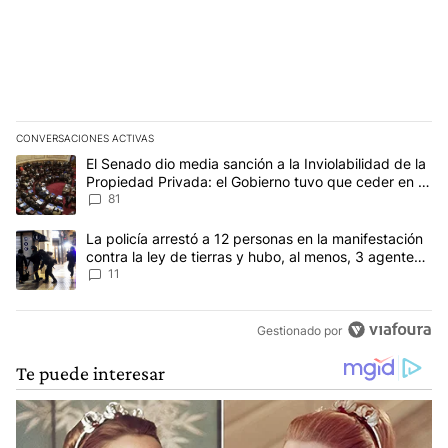
CONVERSACIONES ACTIVAS
Este listado muestra los artículos con más comentarios en los últim
Un artículo de tendencia con el título "El Senado dio media sanció
El Senado dio media sanción a la Inviolabilidad de la
Propiedad Privada: el Gobierno tuvo que ceder en la
Ley del Manejo del Fuego
81
Un artículo de tendencia con el título "La policía arrestó a 12 per
La policía arrestó a 12 personas en la manifestación
contra la ley de tierras y hubo, al menos, 3 agentes
heridos
11
Gestionado por