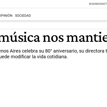
BUSINESS
NOT
OPINIÓN
SOCIEDAD
 música nos manti
os Aires celebra su 80° aniversario, su directora ti
uede modificar la vida cotidiana.