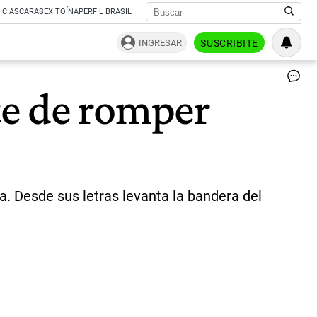
ICIAS
CARAS
EXITOÍNA
PERFIL BRASIL
INGRESAR
SUSCRIBITE
La
te de romper
Su
di
po
un
ide
pro
|
ce
a. Desde sus letras levanta la bandera del