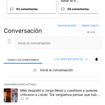
sonar el n...
93 comentarios
29 comentarios
INICIAR SESIÓN
|
CREAR CUENTA
Conversación
SIGA ESTA CO
SEGUIR
LOS MÁS RECIENTES
TODOS LOS COMENTARIOS
Todos los comentarios
Inicie la conversación
CONVERSACIONES ACTIVAS
Este listado muestra los artículos con más comentarios en los últim
Un artículo de tendencia con el título "Milei despidió a Jorge Mes
Milei despidió a Jorge Messi y cuestionó a quienes
criticaron a Lionel: “Da vergüenza pensar que hubo
anti-Messi”
93