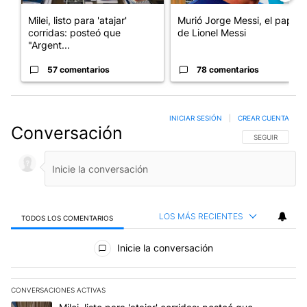
Milei, listo para 'atajar'
Murió Jorge Messi, el papá
corridas: posteó que
de Lionel Messi
"Argent...
57 comentarios
78 comentarios
INICIAR SESIÓN
|
CREAR CUENTA
Conversación
SIGA ESTA CO
SEGUIR
LOS MÁS RECIENTES
TODOS LOS COMENTARIOS
Todos los comentarios
Inicie la conversación
CONVERSACIONES ACTIVAS
Este listado muestra los artículos con más comentarios en los últim