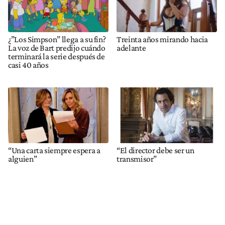
¿”Los Simpson” llega a su fin?
Treinta años mirando hacia
La voz de Bart predijo cuándo
adelante
terminará la serie después de
casi 40 años
“Una carta siempre espera a
“El director debe ser un
alguien”
transmisor”