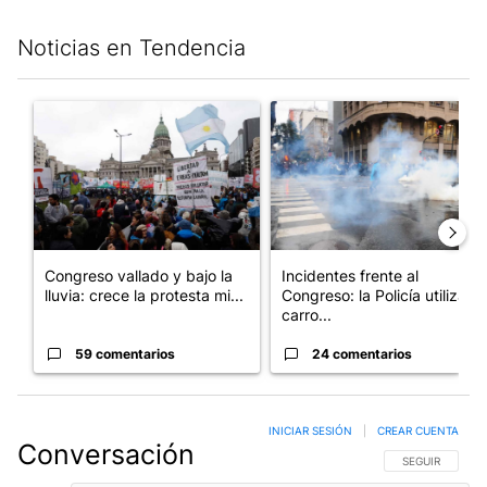
Noticias en Tendencia
Este listado muestra los artículos con más comentarios en los últim
Un artículo de tendencia con el título "Congreso vallado y bajo
Un artículo de tendencia con el
Congreso vallado y bajo la
Incidentes frente al
lluvia: crece la protesta mi...
Congreso: la Policía utiliza
carro...
59 comentarios
24 comentarios
INICIAR SESIÓN
|
CREAR CUENTA
Conversación
SIGA ESTA CO
SEGUIR