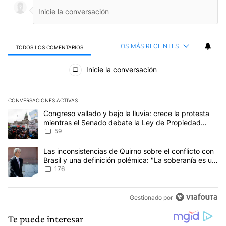
LOS MÁS RECIENTES
TODOS LOS COMENTARIOS
Todos los comentarios
Inicie la conversación
CONVERSACIONES ACTIVAS
Este listado muestra los artículos con más comentarios en los últim
Un artículo de tendencia con el título "Congreso vallado y bajo la
Congreso vallado y bajo la lluvia: crece la protesta
mientras el Senado debate la Ley de Propiedad
Privada
59
Un artículo de tendencia con el título "Las inconsistencias de Qui
Las inconsistencias de Quirno sobre el conflicto con
Brasil y una definición polémica: "La soberanía es un
concepto antiguo"
176
Gestionado por