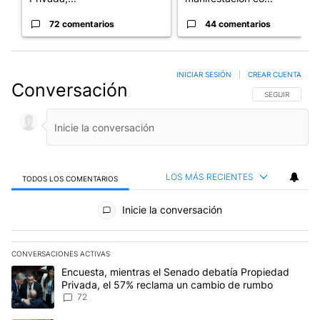
72 comentarios
44 comentarios
INICIAR SESIÓN
|
CREAR CUENTA
Conversación
SIGA ESTA CO
SEGUIR
LOS MÁS RECIENTES
TODOS LOS COMENTARIOS
Todos los comentarios
Inicie la conversación
CONVERSACIONES ACTIVAS
Este listado muestra los artículos con más comentarios en los últim
Un artículo de tendencia con el título "Encuesta, mientras el Se
Encuesta, mientras el Senado debatía Propiedad
Privada, el 57% reclama un cambio de rumbo
72