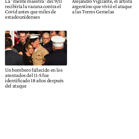
La "mente maestra" del 9/11
Alejandro Vigilante, el artista
recibiría la vacuna contra el
argentino que vivió el ataque
Covid antes que miles de
a las Torres Gemelas
estadounidenses
Un bombero fallecido en los
atentados del 11-S fue
identificado 18 años después
del ataque