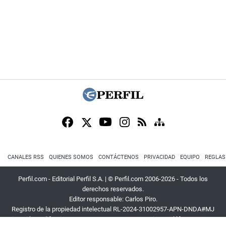
CANALES RSS
QUIENES SOMOS
CONTÁCTENOS
PRIVACIDAD
EQUIPO
REGLAS
Perfil.com - Editorial Perfil S.A.
| © Perfil.com 2006-2026 - Todos los
derechos reservados.
Editor responsable: Carlos Piro.
Registro de la propiedad intelectual RL-2024-31002957-APN-DNDA#MJ
Dirección:
California 2715
,
C1289ABI
,
CABA, Argentina
| Teléfono:
+54 9 11