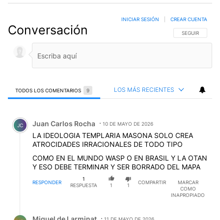
INICIAR SESIÓN
|
CREAR CUENTA
Conversación
SIGA ESTA CO
SEGUIR
LOS MÁS RECIENTES
TODOS LOS COMENTARIOS
9
Todos los comentarios
Comentario de Juan Carlos Rocha.
Juan Carlos Rocha
10 DE MAYO DE 2026
JC
LA IDEOLOGIA TEMPLARIA MASONA SOLO CREA
ATROCIDADES IRRACIONALES DE TODO TIPO
COMO EN EL MUNDO WASP O EN BRASIL Y LA OTAN
Y ESO DEBE TERMINAR Y SER BORRADO DEL MAPA
1
RESPONDER
COMPARTIR
MARCAR
RESPUESTA
1
1
COMO
INAPROPIADO
Respuesta de Miguel de Larminat.
Miguel de Larminat
11 DE MAYO DE 2026