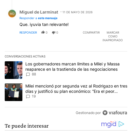
Respuesta de Miguel de Larminat.
Miguel de Larminat
11 DE MAYO DE 2026
MD
Responder a
este mensaje
Que. iyuvia tan relevante!
RESPONDER
0
0
COMPARTIR
MARCAR
COMO
INAPROPIADO
CONVERSACIONES ACTIVAS
Este listado muestra los artículos con más comentarios en los últim
Un artículo de tendencia con el título "Los gobernadores marcan l
Los gobernadores marcan límites a Milei y Massa
reaparece en la trastienda de las negociaciones
88
Un artículo de tendencia con el título "Milei mencionó por segunda
Milei mencionó por segunda vez al Rodrigazo en tres
días y justificó su plan económico: “Era el peor
escenario posible”
19
Gestionado por