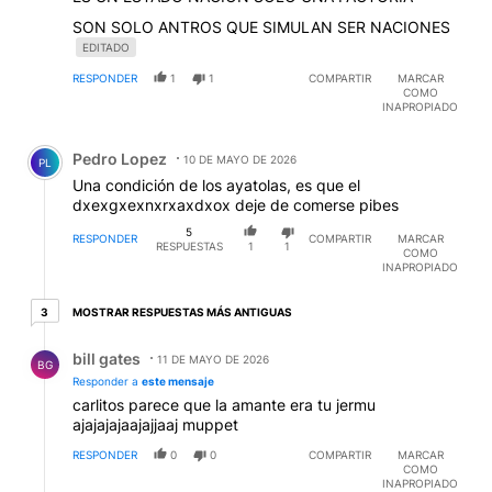
SON SOLO ANTROS QUE SIMULAN SER NACIONES
EDITADO
RESPONDER
1
1
COMPARTIR
MARCAR
COMO
INAPROPIADO
Comentario de Pedro Lopez.
Pedro Lopez
10 DE MAYO DE 2026
PL
Una condición de los ayatolas, es que el
dxexgxexnxrxaxdxox deje de comerse pibes
5
RESPONDER
COMPARTIR
MARCAR
RESPUESTAS
1
1
COMO
INAPROPIADO
3 respuestas más antiguas
MOSTRAR RESPUESTAS MÁS ANTIGUAS
3
Respuesta de bill gates.
bill gates
11 DE MAYO DE 2026
BG
Responder a
este mensaje
carlitos parece que la amante era tu jermu
ajajajajaajajjaaj muppet
RESPONDER
0
0
COMPARTIR
MARCAR
COMO
INAPROPIADO