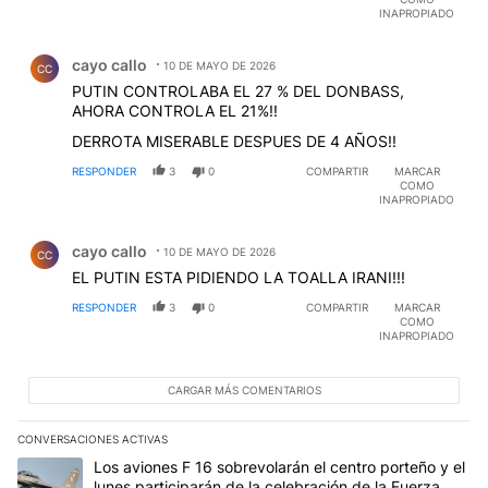
INAPROPIADO
Comentario de cayo callo.
cayo callo
10 DE MAYO DE 2026
CC
PUTIN CONTROLABA EL 27 % DEL DONBASS,
AHORA CONTROLA EL 21%!!
DERROTA MISERABLE DESPUES DE 4 AÑOS!!
RESPONDER
3
0
COMPARTIR
MARCAR
COMO
INAPROPIADO
Comentario de cayo callo.
cayo callo
10 DE MAYO DE 2026
CC
EL PUTIN ESTA PIDIENDO LA TOALLA IRANI!!!
RESPONDER
3
0
COMPARTIR
MARCAR
COMO
INAPROPIADO
CARGAR MÁS COMENTARIOS
CONVERSACIONES ACTIVAS
Este listado muestra los artículos con más comentarios en los últim
Un artículo de tendencia con el título "Los aviones F 16 sobrevola
Los aviones F 16 sobrevolarán el centro porteño y el
lunes participarán de la celebración de la Fuerza