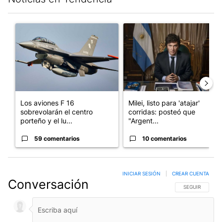
Este listado muestra los artículos con más comentarios en los últim
Un artículo de tendencia con el título "Los aviones F 16 sobrevo
Un artículo de tendencia con el
Los aviones F 16
Milei, listo para 'atajar'
sobrevolarán el centro
corridas: posteó que
porteño y el lu...
"Argent...
59 comentarios
10 comentarios
INICIAR SESIÓN
|
CREAR CUENTA
Conversación
SIGA ESTA CO
SEGUIR