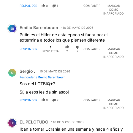
RESPONDER
0
1
COMPARTIR
MARCAR
COMO
INAPROPIADO
Comentario de Emilio Baremboum.
Emilio Baremboum
10 DE MAYO DE 2026
EB
Putin es el Hitler de esta época si fuera por el
extermina a todos los que piensen diferente
1
RESPONDER
COMPARTIR
MARCAR
RESPUESTA
2
2
COMO
INAPROPIADO
Respuesta de Sergio ..
Sergio .
10 DE MAYO DE 2026
S.
Responder a
Emilio Baremboum
Sos del LGTBIQ+?
Sí, a esos les da sin asco!
RESPONDER
0
2
COMPARTIR
MARCAR
COMO
INAPROPIADO
Comentario de EL PELOTUDO.
EL PELOTUDO
10 DE MAYO DE 2026
EP
Iban a tomar Ucrania en una semana y hace 4 años y