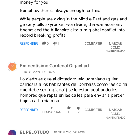
money for you.
Somehow there’s always enough for this.
While people are dying in the Middle East and gas and
grocery bills skyrocket worldwide, the war economy
booms and the billionaire elite turn global conflict into
record breaking profits.
RESPONDER
0
1
COMPARTIR
MARCAR
COMO
INAPROPIADO
Comentario de Eminentísimo Cardenal Gigachad.
Eminentísimo Cardenal Gigachad
EC
10 DE MAYO DE 2026
Lo cierto es que al dictadorzuelo ucraniano (quién
calificara a los habitantes del Donbass como "es co ría
que debe ser limpiada") se le están acabando los
hombres que rapta en las calles para enviar a percer
bajo la artillería rusa.
2
RESPONDER
COMPARTIR
MARCAR
RESPUESTAS
1
2
COMO
INAPROPIADO
Respuesta de EL PELOTUDO.
EL PELOTUDO
10 DE MAYO DE 2026
EP