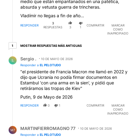
medio que están empantanados en una patética,
absurda y vetusta guerra de trincheras.
Vladímir no llegas a fin de año...
3
RESPONDER
COMPARTIR
MARCAR
RESPUESTAS
3
1
COMO
INAPROPIADO
1 respuesta más antiguas
MOSTRAR RESPUESTAS MÁS ANTIGUAS
1
Respuesta de Sergio ..
Sergio .
10 DE MAYO DE 2026
S.
Responder a
EL PELOTUDO
"el presidente de Francia Macron me llamó en 2022 y
dijo que Ucrania no podía firmar documentos en
Estambul 'con una arma en la sien', y pidió que
retiráramos las tropas de Kiev"
Putin, 9 de Mayo de 2026
RESPONDER
0
1
COMPARTIR
MARCAR
COMO
INAPROPIADO
Respuesta de MARTINFIERROMAGNO 77.
MARTINFIERROMAGNO 77
10 DE MAYO DE 2026
M7
Responder a
EL PELOTUDO