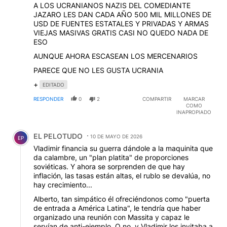
A LOS UCRANIANOS NAZIS DEL COMEDIANTE
JAZARO LES DAN CADA AÑO 500 MIL MILLONES DE
USD DE FUENTES ESTATALES Y PRIVADAS Y ARMAS
VIEJAS MASIVAS GRATIS CASI NO QUEDO NADA DE
ESO
AUNQUE AHORA ESCASEAN LOS MERCENARIOS
PARECE QUE NO LES GUSTA UCRANIA
+
EDITADO
RESPONDER
0
2
COMPARTIR
MARCAR
COMO
INAPROPIADO
Comentario de EL PELOTUDO.
EL PELOTUDO
10 DE MAYO DE 2026
EP
Vladimir financia su guerra dándole a la maquinita que
da calambre, un "plan platita" de proporciones
soviéticas. Y ahora se sorprenden de que hay
inflación, las tasas están altas, el rublo se devalúa, no
hay crecimiento...
Alberto, tan simpático él ofreciéndonos como "puerta
de entrada a América Latina", le tendría que haber
organizado una reunión con Massita y capaz le
servían de anti-ejemplo. O no, y Vladimir los invitaba a