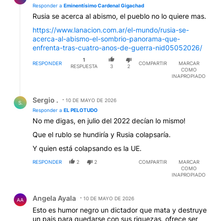
Responder a
Eminentísimo Cardenal Gigachad
Rusia se acerca al abismo, el pueblo no lo quiere mas.
https://www.lanacion.com.ar/el-mundo/rusia-se-
acerca-al-abismo-el-sombrio-panorama-que-
enfrenta-tras-cuatro-anos-de-guerra-nid05052026/
1
RESPONDER
COMPARTIR
MARCAR
RESPUESTA
3
2
COMO
INAPROPIADO
Respuesta de Sergio ..
Sergio .
10 DE MAYO DE 2026
S.
Responder a
EL PELOTUDO
No me digas, en julio del 2022 decían lo mismo!
Que el rublo se hundiría y Rusia colapsaría.
Y quien está colapsando es la UE.
RESPONDER
2
2
COMPARTIR
MARCAR
COMO
INAPROPIADO
Comentario de Angela Ayala.
Angela Ayala
10 DE MAYO DE 2026
AA
Esto es humor negro un dictador que mata y destruye
un pais para quedarse con sus riquezas, ofrece ser