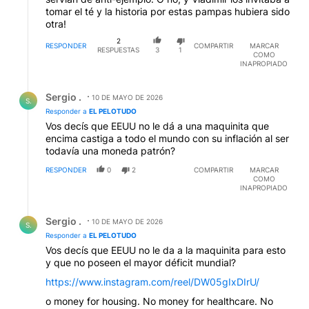
tomar el té y la historia por estas pampas hubiera sido
otra!
2
RESPONDER
COMPARTIR
MARCAR
RESPUESTAS
3
1
COMO
INAPROPIADO
Respuesta de Sergio ..
Sergio .
10 DE MAYO DE 2026
S.
Responder a
EL PELOTUDO
Vos decís que EEUU no le dá a una maquinita que
encima castiga a todo el mundo con su inflación al ser
todavía una moneda patrón?
RESPONDER
0
2
COMPARTIR
MARCAR
COMO
INAPROPIADO
Respuesta de Sergio ..
Sergio .
10 DE MAYO DE 2026
S.
Responder a
EL PELOTUDO
Vos decís que EEUU no le da a la maquinita para esto
y que no poseen el mayor déficit mundial?
https://www.instagram.com/reel/DW05gIxDIrU/
o money for housing. No money for healthcare. No