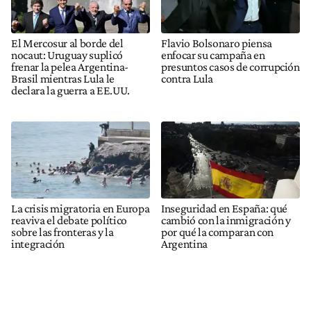
El Mercosur al borde del
Flavio Bolsonaro piensa
nocaut: Uruguay suplicó
enfocar su campaña en
frenar la pelea Argentina-
presuntos casos de corrupción
Brasil mientras Lula le
contra Lula
declara la guerra a EE.UU.
La crisis migratoria en Europa
Inseguridad en España: qué
reaviva el debate político
cambió con la inmigración y
sobre las fronteras y la
por qué la comparan con
integración
Argentina