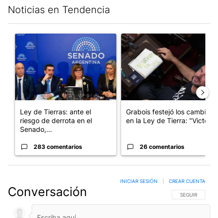
Noticias en Tendencia
Este listado muestra los artículos con más comentarios en los últim
Un artículo de tendencia con el título "Ley de Tierras: ante el 
Un artículo de tendencia con e
Ley de Tierras: ante el
Grabois festejó los cambios
riesgo de derrota en el
en la Ley de Tierra: "Victo...
Senado,...
283 comentarios
26 comentarios
INICIAR SESIÓN
|
CREAR CUENTA
Conversación
SIGA ESTA CO
SEGUIR