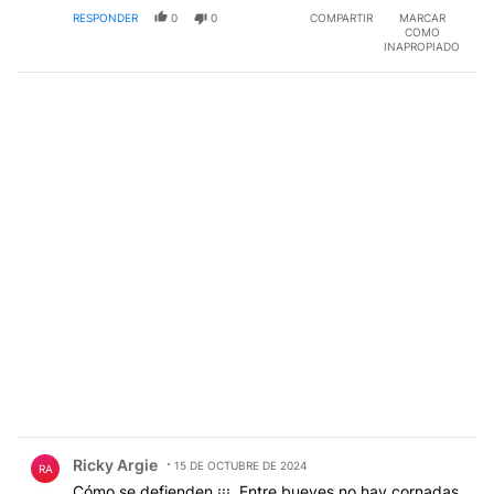
RESPONDER
0
0
COMPARTIR
MARCAR
COMO
INAPROPIADO
Comentario de Ricky Argie.
Ricky Argie
15 DE OCTUBRE DE 2024
RA
Cómo se defienden ¡¡¡. Entre bueyes no hay cornadas