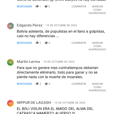
RESPONDER
1
0
COMPARTIR
MARCAR
COMO
INAPROPIADO
Comentario de Edgardo Perez.
Edgardo Perez
15 DE OCTUBRE DE 2024
EP
Bolivia adelanta, de populistas en el llano a golpistas,
casi no hay diferencias ...
RESPONDER
2
0
COMPARTIR
MARCAR
COMO
INAPROPIADO
Comentario de Martin Lerma.
Martin Lerma
15 DE OCTUBRE DE 2024
ML
Para que no genere mas contratiempos deberian
directamente eliminarlo, todo para ganar y no se
pierde nada con la muerte de moarales.
RESPONDER
3
0
COMPARTIR
MARCAR
COMO
INAPROPIADO
Comentario de NIPPUR DE LAGASH.
NIPPUR DE LAGASH
15 DE OCTUBRE DE 2024
ND
EL B0LI VI0LIN ERA EL AMIGO DEL ALMA DEL
CATRASCA MAMERTO ALVERSO !!!