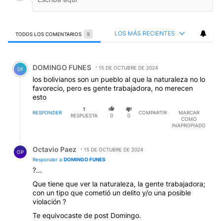
LOS MÁS RECIENTES
TODOS LOS COMENTARIOS
9
Todos los comentarios
Comentario de DOMINGO FUNES.
DOMINGO FUNES
15 DE OCTUBRE DE 2024
DF
los bolivianos son un pueblo al que la naturaleza no lo
favorecio, pero es gente trabajadora, no merecen
esto
1
RESPONDER
COMPARTIR
MARCAR
RESPUESTA
0
0
COMO
INAPROPIADO
Respuesta de Octavio Paez.
Octavio Paez
15 DE OCTUBRE DE 2024
OP
Responder a
DOMINGO FUNES
?...
Que tiene que ver la naturaleza, la gente trabajadora;
con un tipo que cometió un delito y/o una posible
violación ?
Te equivocaste de post Domingo.