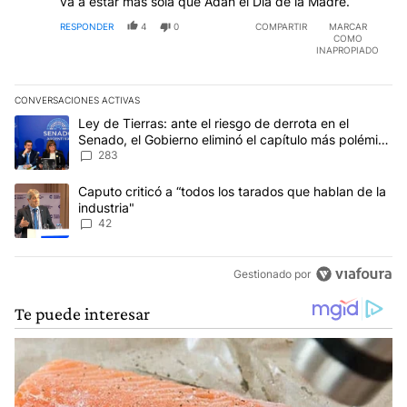
va a estar más sola que Adán el Día de la Madre.
RESPONDER
4
0
COMPARTIR
MARCAR
COMO
INAPROPIADO
CONVERSACIONES ACTIVAS
Este listado muestra los artículos con más comentarios en los últim
Un artículo de tendencia con el título "Ley de Tierras: ante el ri
Ley de Tierras: ante el riesgo de derrota en el
Senado, el Gobierno eliminó el capítulo más polémico
del proyecto
283
Un artículo de tendencia con el título "Caputo criticó a “todos los
Caputo criticó a “todos los tarados que hablan de la
industria"
42
Gestionado por