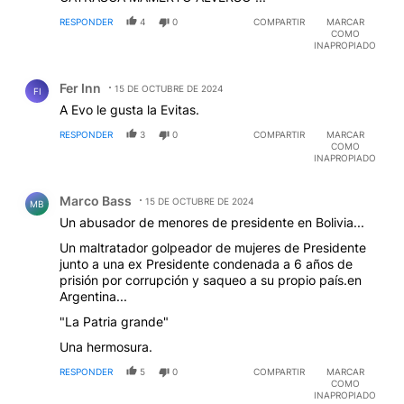
RESPONDER
4
0
COMPARTIR
MARCAR
COMO
INAPROPIADO
Comentario de Fer Inn.
Fer Inn
15 DE OCTUBRE DE 2024
FI
A Evo le gusta la Evitas.
RESPONDER
3
0
COMPARTIR
MARCAR
COMO
INAPROPIADO
Comentario de Marco Bass.
Marco Bass
15 DE OCTUBRE DE 2024
MB
Un abusador de menores de presidente en Bolivia...
Un maltratador golpeador de mujeres de Presidente
junto a una ex Presidente condenada a 6 años de
prisión por corrupción y saqueo a su propio país.en
Argentina...
"La Patria grande"
Una hermosura.
RESPONDER
5
0
COMPARTIR
MARCAR
COMO
INAPROPIADO