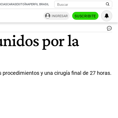
ICIAS
CARAS
EXITOÍNA
PERFIL BRASIL
INGRESAR
SUSCRIBITE
Lo
nidos por la
ge
si
Li
se
de
de
cas
4
 procedimientos y una cirugía final de 27 horas.
añ
|
Ge
Un