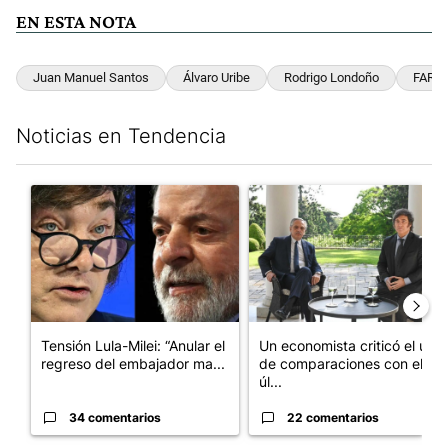
EN ESTA NOTA
Juan Manuel Santos
Álvaro Uribe
Rodrigo Londoño
FARC
Noticias en Tendencia
Este listado muestra los artículos con más comentarios en los últim
Un artículo de tendencia con el título "Tensión Lula-Milei: “A
Un artículo de tendencia con 
Tensión Lula-Milei: “Anular el
Un economista criticó el uso
regreso del embajador ma...
de comparaciones con el
úl...
34 comentarios
22 comentarios