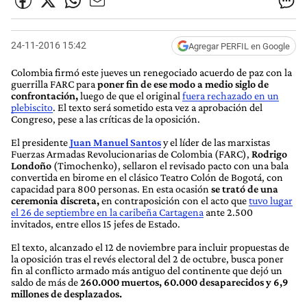
24-11-2016 15:42
Agregar PERFIL en Google
Colombia firmó este jueves un renegociado acuerdo de paz con la
guerrilla FARC para
poner fin de ese modo a medio siglo de
confrontación,
luego de que el original
fuera rechazado en un
plebiscito
. El texto será sometido esta vez a aprobación del
Congreso, pese a las críticas de la oposición.
El presidente
Juan Manuel Santos
y el líder de las marxistas
Fuerzas Armadas Revolucionarias de Colombia (FARC),
Rodrigo
Londoño
(Timochenko), sellaron el revisado pacto con una bala
convertida en birome en el clásico Teatro Colón de Bogotá, con
capacidad para 800 personas. En esta ocasión
se trató de una
ceremonia discreta,
en contraposición con el acto que
tuvo lugar
el 26 de septiembre en la caribeña Cartagena
ante 2.500
invitados, entre ellos 15 jefes de Estado.
El texto, alcanzado el 12 de noviembre para incluir propuestas de
la oposición tras el revés electoral del 2 de octubre, busca poner
fin al conflicto armado más antiguo del continente que dejó un
saldo de más de
260.000 muertos, 60.000 desaparecidos y 6,9
millones de desplazados.