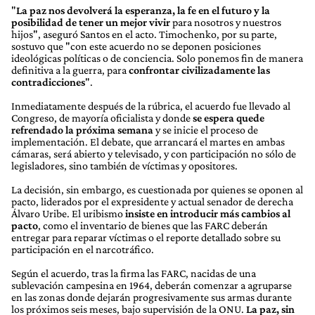
"
La paz nos devolverá la esperanza, la fe en el futuro y la
posibilidad de tener un mejor vivir
para nosotros y nuestros
hijos", aseguró Santos en el acto. Timochenko, por su parte,
sostuvo que "con este acuerdo no se deponen posiciones
ideológicas políticas o de conciencia. Solo ponemos fin de manera
definitiva a la guerra, para
confrontar civilizadamente las
contradicciones
".
Inmediatamente después de la rúbrica, el acuerdo fue llevado al
Congreso, de mayoría oficialista y donde
se espera quede
refrendado la próxima semana
y se inicie el proceso de
implementación. El debate, que arrancará el martes en ambas
cámaras, será abierto y televisado, y con participación no sólo de
legisladores, sino también de víctimas y opositores.
La decisión, sin embargo, es cuestionada por quienes se oponen al
pacto, liderados por el expresidente y actual senador de derecha
Álvaro Uribe. El uribismo
insiste en introducir más cambios al
pacto
, como el inventario de bienes que las FARC deberán
entregar para reparar víctimas o el reporte detallado sobre su
participación en el narcotráfico.
Según el acuerdo, tras la firma las FARC, nacidas de una
sublevación campesina en 1964, deberán comenzar a agruparse
en las zonas donde dejarán progresivamente sus armas durante
los próximos seis meses, bajo supervisión de la ONU.
La paz, sin