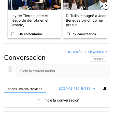
Ley de Tierras: ante el
Di Tullio impugnó a Joaquín
riesgo de derrota en el
Benegas Lynch por un
Senado,...
presun...
315 comentarios
12 comentarios
INICIAR SESIÓN
|
CREAR CUENTA
Conversación
SIGA ESTA CO
SEGUIR
LOS MÁS RECIENTES
TODOS LOS COMENTARIOS
Todos los comentarios
Inicie la conversación