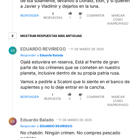
de ida solamente, llevando a Donald, Elon, y si quieren
a Javier y Vladímir y dejarlos en la luna.
5
RESPONDER
COMPARTIR
MARCAR
RESPUESTAS
1
0
COMO
INAPROPIADO
3 respuestas más antiguas
MOSTRAR RESPUESTAS MÁS ANTIGUAS
3
Respuesta de EDUARDO REVIRIEGO.
EDUARDO REVIRIEGO
11 DE MARZO DE 2025
ER
Responder a
Eduardo Balado
Ojalá estuviera en reserva, Está al frente de gran
parte de los crímenes que se cometen en nuestro
planeta, inclusive dentro de su propia patria rusa.
Vamos a pedirle a Scaloni que lo siente en el banco de
suplentes y no lo deje entrar en la cancha.
1
RESPONDER
COMPARTIR
MARCAR
RESPUESTA
0
1
COMO
INAPROPIADO
Respuesta de Eduardo Balado.
Eduardo Balado
11 DE MARZO DE 2025
EB
Responder a
EDUARDO REVIRIEGO
No chabón. Ningún crimen. No compres pescado