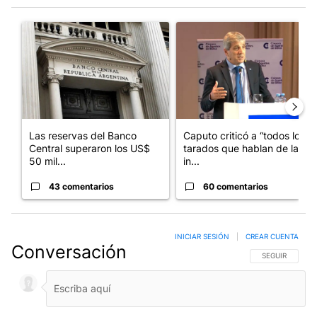
Este listado muestra los artículos con más comentarios en los últim
Un artículo de tendencia con el título "Las reservas del Banco 
Un artículo de tendencia con e
Las reservas del Banco
Caputo criticó a “todos los
Central superaron los US$
tarados que hablan de la
50 mil...
in...
43 comentarios
60 comentarios
INICIAR SESIÓN
|
CREAR CUENTA
Conversación
SIGA ESTA CO
SEGUIR