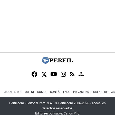
CANALES RSS
QUIENES SOMOS
CONTÁCTENOS
PRIVACIDAD
EQUIPO
REGLAS
Perfil.com - Editorial Perfil S.A.
| © Perfil.com 2006-2026 - Todos los
derechos reservados.
Editor responsable: Carlos Piro.