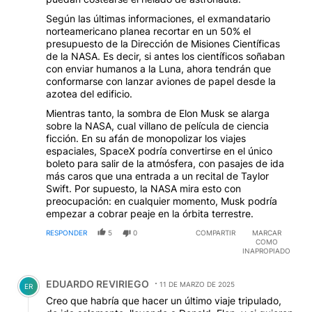
Según las últimas informaciones, el exmandatario
norteamericano planea recortar en un 50% el
presupuesto de la Dirección de Misiones Científicas
de la NASA. Es decir, si antes los científicos soñaban
con enviar humanos a la Luna, ahora tendrán que
conformarse con lanzar aviones de papel desde la
azotea del edificio.
Mientras tanto, la sombra de Elon Musk se alarga
sobre la NASA, cual villano de película de ciencia
ficción. En su afán de monopolizar los viajes
espaciales, SpaceX podría convertirse en el único
boleto para salir de la atmósfera, con pasajes de ida
más caros que una entrada a un recital de Taylor
Swift. Por supuesto, la NASA mira esto con
preocupación: en cualquier momento, Musk podría
empezar a cobrar peaje en la órbita terrestre.
RESPONDER
5
0
COMPARTIR
MARCAR
COMO
INAPROPIADO
Comentario de EDUARDO REVIRIEGO.
EDUARDO REVIRIEGO
11 DE MARZO DE 2025
ER
Creo que habría que hacer un último viaje tripulado,