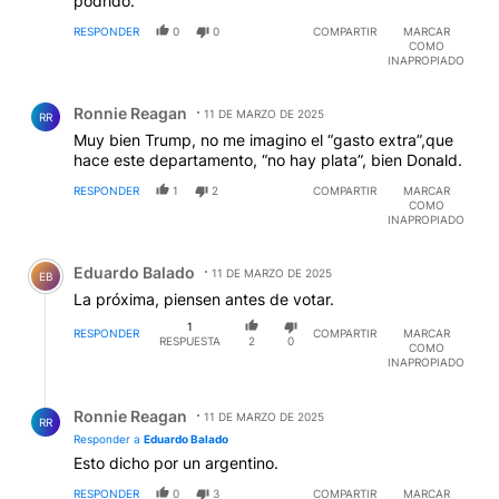
podrido.
RESPONDER
0
0
COMPARTIR
MARCAR
COMO
INAPROPIADO
Comentario de Ronnie Reagan.
Ronnie Reagan
11 DE MARZO DE 2025
RR
Muy bien Trump, no me imagino el “gasto extra”,que
hace este departamento, “no hay plata”, bien Donald.
RESPONDER
1
2
COMPARTIR
MARCAR
COMO
INAPROPIADO
Comentario de Eduardo Balado.
Eduardo Balado
11 DE MARZO DE 2025
EB
La próxima, piensen antes de votar.
1
RESPONDER
COMPARTIR
MARCAR
RESPUESTA
2
0
COMO
INAPROPIADO
Respuesta de Ronnie Reagan.
Ronnie Reagan
11 DE MARZO DE 2025
RR
Responder a
Eduardo Balado
Esto dicho por un argentino.
RESPONDER
0
3
COMPARTIR
MARCAR