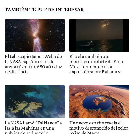
TAMBIÉN TE PUEDE INTERESAR
El telescopio James Webb de
El cielo también usa
la NASA captó un reloj de
motosierra: cohete de Elon
arena cósmico a 650 años luz
Musk termina en otra
de distancia
explosión sobre Bahamas
La NASA llamó "Falklands" a
Un nuevo estudio revela el
las Islas Malvinas en una
motivo desconocido del color
publicación y luego lo
rojizo de Marte