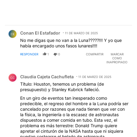
Comentario de Conan El Estafador.
Conan El Estafador
11 DE MARZO DE 2025
CE
No me digas que no van a la Luna?????!!! Y yo que
había encargado unos fasos lunares!!!!
RESPONDER
1
0
COMPARTIR
MARCAR
COMO
INAPROPIADO
Comentario de Claudia Cajeta Cachufleta.
Claudia Cajeta Cachufleta
11 DE MARZO DE 2025
CC
Título: Houston, tenemos un problema (de
presupuesto) y Stanley Kubrick falleció.
En un giro de eventos tan inesperado como
predecible, el regreso del hombre a la Luna podría ser
cancelado por razones que nada tienen que ver con
la física, la ingeniería o la escasez de astronautas
dispuestos a comer comida en tubo. Esta vez, el
problema es más terrestre: Donald Trump quiere
apretar el cinturón de la NASA hasta que ni siquiera
puedan costearse el helado de astronauta.