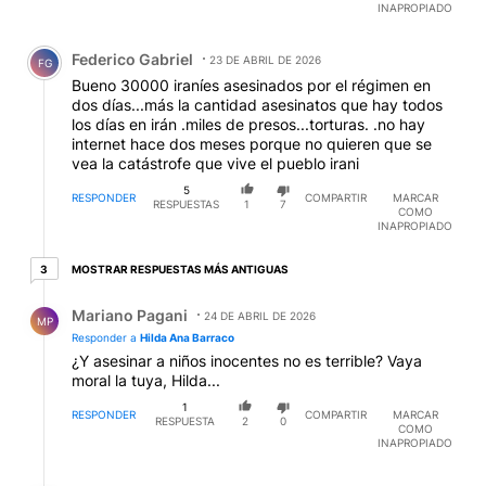
INAPROPIADO
Comentario de Federico Gabriel.
Federico Gabriel
23 DE ABRIL DE 2026
FG
Bueno 30000 iraníes asesinados por el régimen en
dos días...más la cantidad asesinatos que hay todos
los días en irán .miles de presos...torturas. .no hay
internet hace dos meses porque no quieren que se
vea la catástrofe que vive el pueblo irani
5
RESPONDER
COMPARTIR
MARCAR
RESPUESTAS
1
7
COMO
INAPROPIADO
3 respuestas más antiguas
MOSTRAR RESPUESTAS MÁS ANTIGUAS
3
Respuesta de Mariano Pagani.
Mariano Pagani
24 DE ABRIL DE 2026
MP
Responder a
Hilda Ana Barraco
¿Y asesinar a niños inocentes no es terrible? Vaya
moral la tuya, Hilda...
1
RESPONDER
COMPARTIR
MARCAR
RESPUESTA
2
0
COMO
INAPROPIADO
Respuesta de Hilda Ana Barraco.