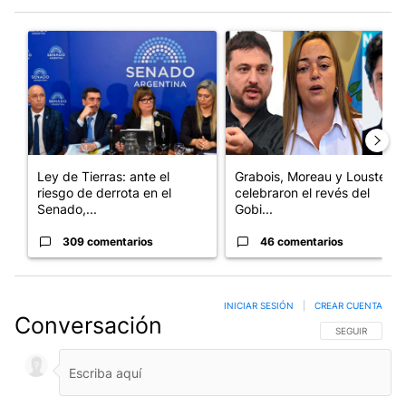
Este listado muestra los artículos con más comentarios en los últim
Un artículo de tendencia con el título "Ley de Tierras: ante el 
Un artículo de tendencia con e
Ley de Tierras: ante el
Grabois, Moreau y Lousteau
riesgo de derrota en el
celebraron el revés del
Senado,...
Gobi...
309 comentarios
46 comentarios
INICIAR SESIÓN
|
CREAR CUENTA
Conversación
SIGA ESTA CO
SEGUIR