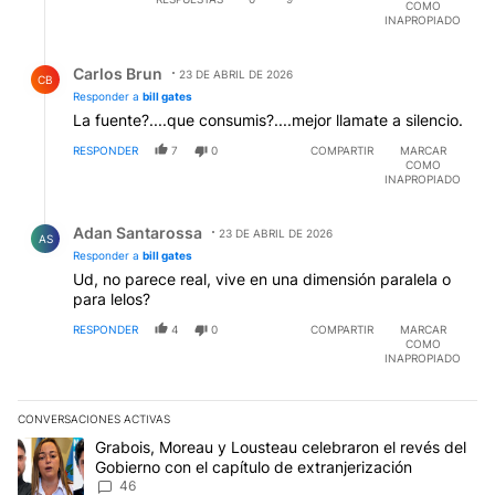
COMO
INAPROPIADO
Respuesta de Carlos Brun.
Carlos Brun
23 DE ABRIL DE 2026
CB
Responder a
bill gates
La fuente?....que consumis?....mejor llamate a silencio.
RESPONDER
7
0
COMPARTIR
MARCAR
COMO
INAPROPIADO
Respuesta de Adan Santarossa.
Adan Santarossa
23 DE ABRIL DE 2026
AS
Responder a
bill gates
Ud, no parece real, vive en una dimensión paralela o
para lelos?
RESPONDER
4
0
COMPARTIR
MARCAR
COMO
INAPROPIADO
CONVERSACIONES ACTIVAS
Este listado muestra los artículos con más comentarios en los últim
Un artículo de tendencia con el título "Grabois, Moreau y Lousteau
Grabois, Moreau y Lousteau celebraron el revés del
Gobierno con el capítulo de extranjerización
46