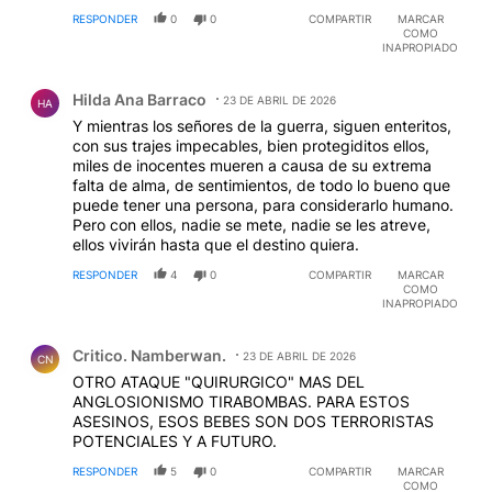
RESPONDER
0
0
COMPARTIR
MARCAR
COMO
INAPROPIADO
Comentario de Hilda Ana Barraco.
Hilda Ana Barraco
23 DE ABRIL DE 2026
HA
Y mientras los señores de la guerra, siguen enteritos,
con sus trajes impecables, bien protegiditos ellos,
miles de inocentes mueren a causa de su extrema
falta de alma, de sentimientos, de todo lo bueno que
puede tener una persona, para considerarlo humano.
Pero con ellos, nadie se mete, nadie se les atreve,
ellos vivirán hasta que el destino quiera.
RESPONDER
4
0
COMPARTIR
MARCAR
COMO
INAPROPIADO
Comentario de Critico. Namberwan..
Critico. Namberwan.
23 DE ABRIL DE 2026
CN
OTRO ATAQUE "QUIRURGICO" MAS DEL
ANGLOSIONISMO TIRABOMBAS. PARA ESTOS
ASESINOS, ESOS BEBES SON DOS TERRORISTAS
POTENCIALES Y A FUTURO.
RESPONDER
5
0
COMPARTIR
MARCAR
COMO