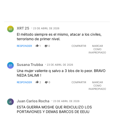
Comentario de XRT 25.
XRT 25
23 DE ABRIL DE 2026
X2
El método siempre es el mismo, atacar a los civiles,
terrorismo de primer nivel.
RESPONDER
1
0
COMPARTIR
MARCAR
COMO
INAPROPIADO
Comentario de Susana Trubba.
Susana Trubba
23 DE ABRIL DE 2026
ST
Una mujer valiente q salvo a 3 bbs de lo peor. BRAVO
NEDA SALIMI !
RESPONDER
2
0
COMPARTIR
MARCAR
COMO
INAPROPIADO
Comentario de Juan Carlos Rocha.
Juan Carlos Rocha
23 DE ABRIL DE 2026
JC
ESTA GUERRA MOSHE QUE RIDICULIZO LOS
PORTAVIONES Y DEMAS BARCOS DE EEUU