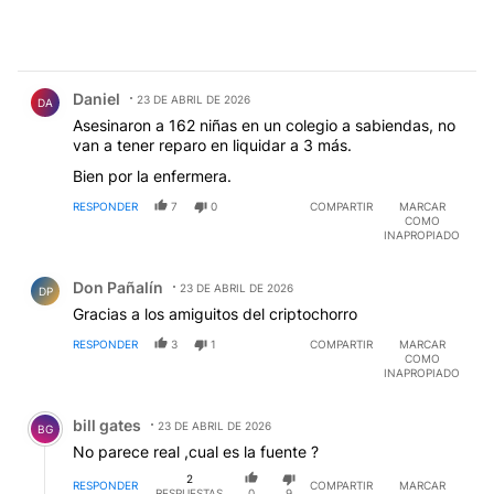
Comentario de Daniel .
Daniel
23 DE ABRIL DE 2026
DA
Asesinaron a 162 niñas en un colegio a sabiendas, no
van a tener reparo en liquidar a 3 más.
Bien por la enfermera.
RESPONDER
7
0
COMPARTIR
MARCAR
COMO
INAPROPIADO
Comentario de Don Pañalín.
Don Pañalín
23 DE ABRIL DE 2026
DP
Gracias a los amiguitos del criptochorro
RESPONDER
3
1
COMPARTIR
MARCAR
COMO
INAPROPIADO
Comentario de bill gates.
bill gates
23 DE ABRIL DE 2026
BG
No parece real ,cual es la fuente ?
2
RESPONDER
COMPARTIR
MARCAR
RESPUESTAS
0
9