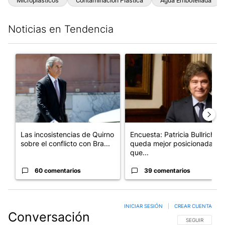
Microplásticos
Contaminación Plástica
Agua Embotellada
Noticias en Tendencia
Este listado muestra los artículos con más comentarios en los últim
Un artículo de tendencia con el título "Las incosistencias de Qu
Un artículo de tendencia con e
Las incosistencias de Quirno
Encuesta: Patricia Bullrich
sobre el conflicto con Bra...
queda mejor posicionada
que...
60 comentarios
39 comentarios
INICIAR SESIÓN
|
CREAR CUENTA
Conversación
SIGA ESTA CO
SEGUIR