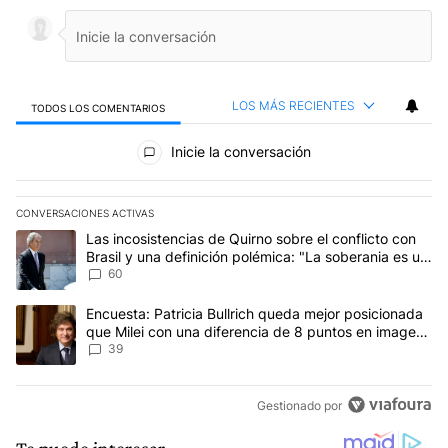
LOS MÁS RECIENTES
TODOS LOS COMENTARIOS
Todos los comentarios
Inicie la conversación
CONVERSACIONES ACTIVAS
Este listado muestra los artículos con más comentarios en los últim
Un artículo de tendencia con el título "Las incosistencias de Quir
Las incosistencias de Quirno sobre el conflicto con
Brasil y una definición polémica: "La soberania es un
concepto antiguo"
60
Un artículo de tendencia con el título "Encuesta: Patricia Bullri
Encuesta: Patricia Bullrich queda mejor posicionada
que Milei con una diferencia de 8 puntos en imagen
negativa
39
Gestionado por