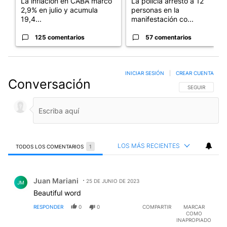
La inflación en CABA marcó
La policía arrestó a 12
2,9% en julio y acumula
personas en la
19,4...
manifestación co...
125 comentarios
57 comentarios
INICIAR SESIÓN
|
CREAR CUENTA
Conversación
SIGA ESTA CO
SEGUIR
LOS MÁS RECIENTES
TODOS LOS COMENTARIOS
1
Todos los comentarios
Comentario de Juan Mariani.
Juan Mariani
25 DE JUNIO DE 2023
JM
Beautiful word
RESPONDER
0
0
COMPARTIR
MARCAR
COMO
INAPROPIADO