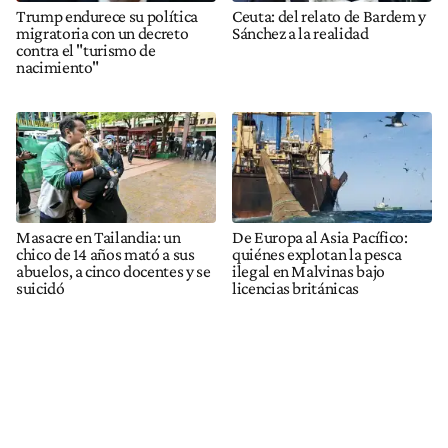
Trump endurece su política
Ceuta: del relato de Bardem y
migratoria con un decreto
Sánchez a la realidad
contra el "turismo de
nacimiento"
Masacre en Tailandia: un
De Europa al Asia Pacífico:
chico de 14 años mató a sus
quiénes explotan la pesca
abuelos, a cinco docentes y se
ilegal en Malvinas bajo
suicidó
licencias británicas